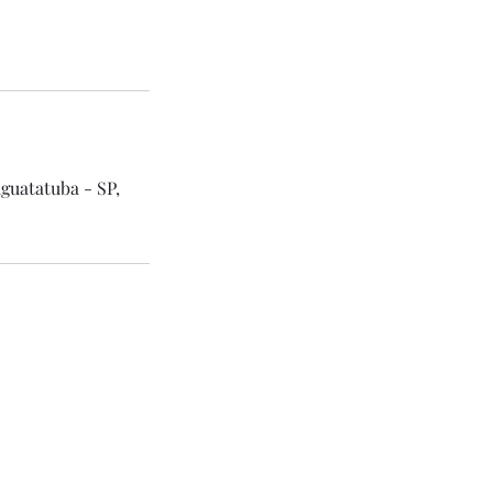
uatatuba - SP,
Massaguaçu