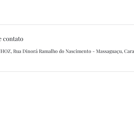
e contato
OZ, Rua Dinorá Ramalho do Nascimento - Massaguaçu, Carag
+55 12996505527