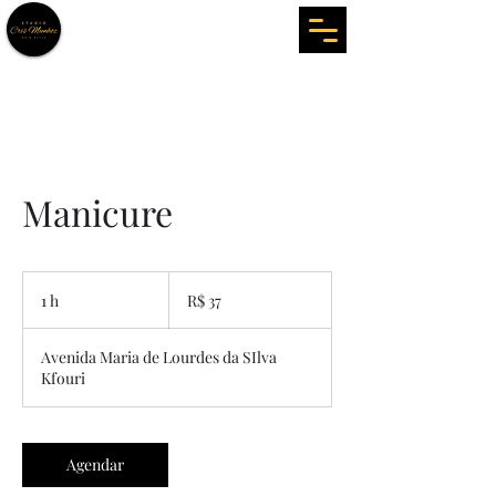
Manicure
37
Reais
1 h
1
R$ 37
brasileiros
Avenida Maria de Lourdes da SIlva
Kfouri
Agendar